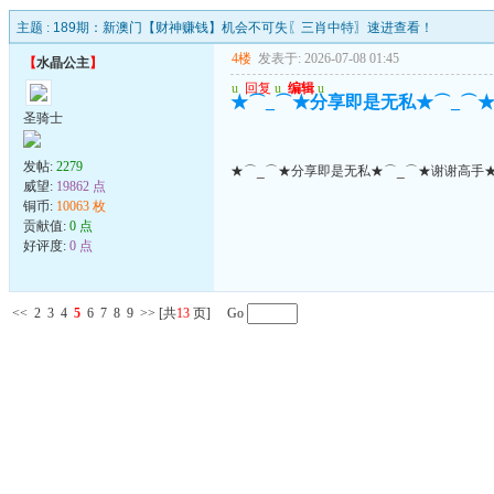
主题 :
189期：新澳门【财神赚钱】机会不可失〖三肖中特〗速进查看！
4楼
发表于: 2026-07-08 01:45
【
水晶公主
】
u
回复
u
编辑
u
★⌒_⌒★分享即是无私★⌒_⌒★
圣骑士
发帖:
2279
★⌒_⌒★分享即是无私★⌒_⌒★谢谢高手★
威望:
19862 点
铜币:
10063 枚
贡献值:
0 点
好评度:
0 点
<<
2
3
4
5
6
7
8
9
>>
[共
13
页] Go