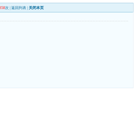
358
次 |
返回列表
|
关闭本页