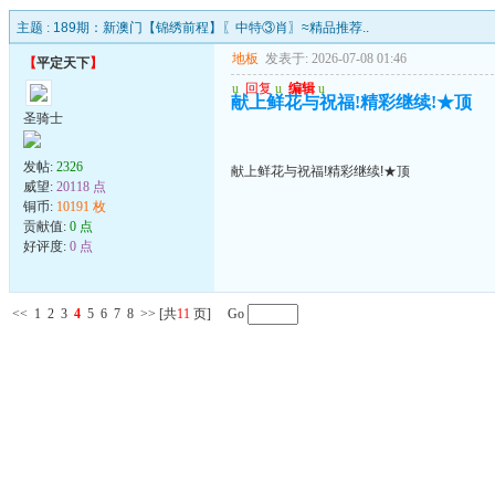
主题 :
189期：新澳门【锦绣前程】〖中特③肖〗≈精品推荐..
地板
发表于: 2026-07-08 01:46
【
平定天下
】
u
回复
u
编辑
u
献上鲜花与祝福!精彩继续!★顶
圣骑士
发帖:
2326
献上鲜花与祝福!精彩继续!★顶
威望:
20118 点
铜币:
10191 枚
贡献值:
0 点
好评度:
0 点
<<
1
2
3
4
5
6
7
8
>>
[共
11
页] Go