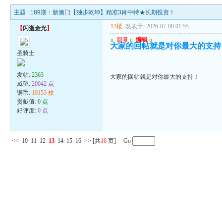
主题 :
189期：新澳门【独步乾坤】精准3肖中特★长期投资！
12楼
发表于: 2026-07-08 01:55
【
闪逝金光
】
u
回复
u
编辑
u
大家的回帖就是对你最大的支持
圣骑士
发帖:
2363
大家的回帖就是对你最大的支持！
威望:
20042 点
铜币:
10153 枚
贡献值:
0 点
好评度:
0 点
<<
10
11
12
13
14
15
16
>>
[共
16
页] Go