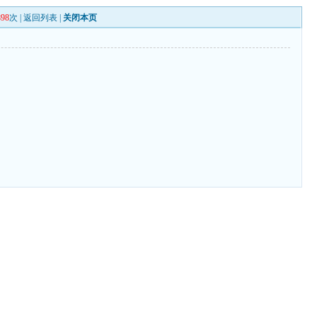
898
次 |
返回列表
|
关闭本页