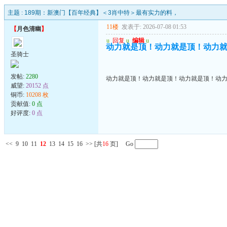
主题 :
189期：新澳门【百年经典】＜3肖中特＞最有实力的料，
11楼
发表于: 2026-07-08 01:53
【
月色清幽
】
u
回复
u
编辑
u
动力就是顶！动力就是顶！动力
圣骑士
发帖:
2280
动力就是顶！动力就是顶！动力就是顶！动
威望:
20152 点
铜币:
10208 枚
贡献值:
0 点
好评度:
0 点
<<
9
10
11
12
13
14
15
16
>>
[共
16
页] Go