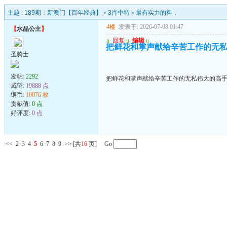
主题 :
189期：新澳门【百年经典】＜3肖中特＞最有实力的料，
4楼
发表于: 2026-07-08 01:47
【
水晶公主
】
u
回复
u
编辑
u
把鲜花和掌声献给辛苦工作的无
圣骑士
发帖:
2292
把鲜花和掌声献给辛苦工作的无私伟大的高
威望:
19888 点
铜币:
10076 枚
贡献值:
0 点
好评度:
0 点
<<
2
3
4
5
6
7
8
9
>>
[共
16
页] Go