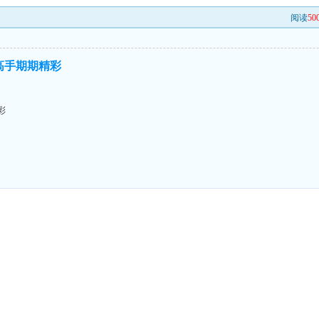
阅读
50
高手期期精彩
彩