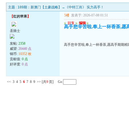
主题 :
189期：新澳门【土豪战略】→《中特三肖》 实力高手！
5楼
发表于: 2026-07-08 01:51
【
红的苹果
】
u
回复
u
编辑
u
高手您辛苦啦,奉上一杯香茶,愿
圣骑士
发帖:
2358
高手您辛苦啦,奉上一杯香茶,愿高手期期精
威望:
20440 点
铜币:
10352 枚
贡献值:
0 点
好评度:
0 点
<<
3
4
5
6
7
8
9
>>
[共
9
页] Go