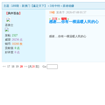
主题 :
189期：新澳门【赢定天下】＜3肖中特＞跟者稳赚
19楼
发表于: 2026-07-08 01:57
【
风中百合
】
u
回复
u
编辑
u
感谢.....你有一棵温暖人民的心
圣骑士
发帖:
2327
感谢.....你有一棵温暖人民的心
威望:
20256 点
铜币:
10260 枚
贡献值:
0 点
好评度:
0 点
<<
17
18
19
20
>>
[共
20
页] Go