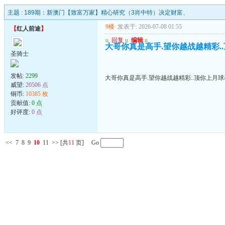
主题 :
189期：新澳门【致富万家】精心研究（3肖中特）决定财富、
9楼
发表于: 2026-07-08 01:55
【
红人前途
】
u
回复
u
编辑
u
大哥你真是高手.望你越战越精彩.
圣骑士
发帖:
2299
大哥你真是高手.望你越战越精彩..顶你上月
威望:
20506 点
铜币:
10385 枚
贡献值:
0 点
好评度:
0 点
<<
7
8
9
10
11
>>
[共
11
页] Go