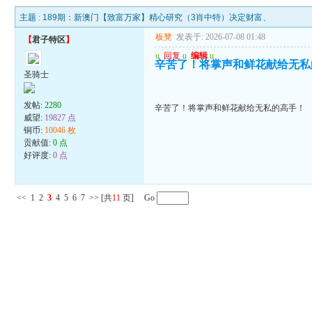
主题 :
189期：新澳门【致富万家】精心研究（3肖中特）决定财富、
板凳
发表于: 2026-07-08 01:48
【
君子特区
】
u
回复
u
编辑
u
辛苦了！将掌声和鲜花献给无私
圣骑士
发帖:
2280
辛苦了！将掌声和鲜花献给无私的高手！
威望:
19827 点
铜币:
10046 枚
贡献值:
0 点
好评度:
0 点
<<
1
2
3
4
5
6
7
>>
[共
11
页] Go