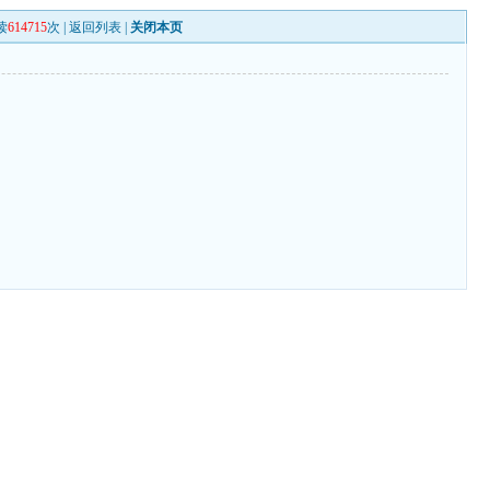
读
614715
次 |
返回列表
|
关闭本页