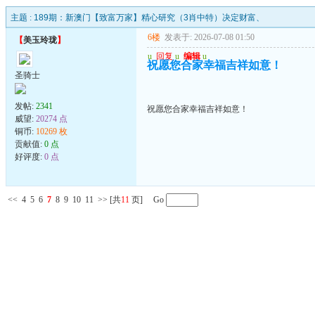
主题 :
189期：新澳门【致富万家】精心研究（3肖中特）决定财富、
6楼
发表于: 2026-07-08 01:50
【
美玉玲珑
】
u
回复
u
编辑
u
祝愿您合家幸福吉祥如意！
圣骑士
发帖:
2341
祝愿您合家幸福吉祥如意！
威望:
20274 点
铜币:
10269 枚
贡献值:
0 点
好评度:
0 点
<<
4
5
6
7
8
9
10
11
>>
[共
11
页] Go