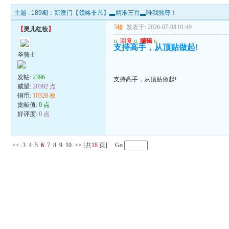
主题 :
189期：新澳门【领略非凡】▃精准三肖▃唯我独尊！
5楼
发表于: 2026-07-08 01:49
【
灵儿红妆
】
u
回复
u
编辑
u
支持高手，从顶贴做起!
圣骑士
发帖:
2396
支持高手，从顶贴做起!
威望:
20392 点
铜币:
10328 枚
贡献值:
0 点
好评度:
0 点
<<
3
4
5
6
7
8
9
10
>>
[共
18
页] Go