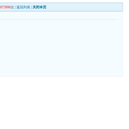
读
873996
次 |
返回列表
|
关闭本页