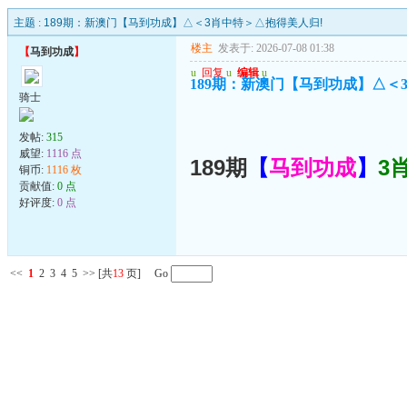
主题 :
189期：新澳门【马到功成】△＜3肖中特＞△抱得美人归!
楼主
发表于: 2026-07-08 01:38
【
马到功成
】
u
回复
u
编辑
u
189期：新澳门【马到功成】△＜
骑士
发帖:
315
威望:
1116 点
189期
【
马到功成
】
3
铜币:
1116 枚
贡献值:
0 点
好评度:
0 点
<<
1
2
3
4
5
>>
[共
13
页] Go