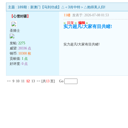
主题 :
189期：新澳门【马到功成】△＜3肖中特＞△抱得美人归!
11楼
发表于: 2026-07-08 01:53
【
心雪封疆
】
u
回复
u
编辑
u
实力超凡!大家有目共睹!
圣骑士
发帖:
2275
实力超凡!大家有目共睹!
威望:
20336 点
铜币:
10300 枚
贡献值:
1 点
好评度:
0 点
<<
9
10
11
12
13
>>
[共
13
页] Go