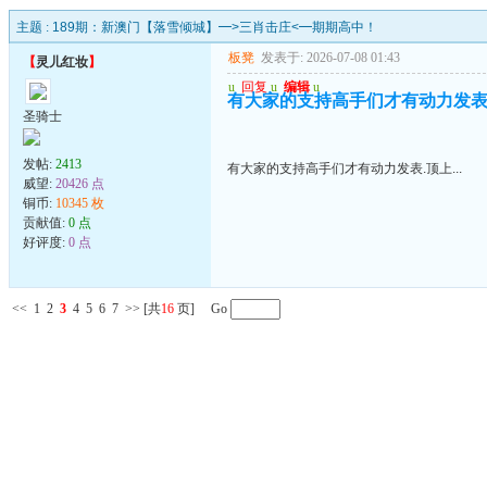
主题 :
189期：新澳门【落雪倾城】━>三肖击庄<━期期高中！
板凳
发表于: 2026-07-08 01:43
【
灵儿红妆
】
u
回复
u
编辑
u
有大家的支持高手们才有动力发表.顶
圣骑士
发帖:
2413
有大家的支持高手们才有动力发表.顶上...
威望:
20426 点
铜币:
10345 枚
贡献值:
0 点
好评度:
0 点
<<
1
2
3
4
5
6
7
>>
[共
16
页] Go