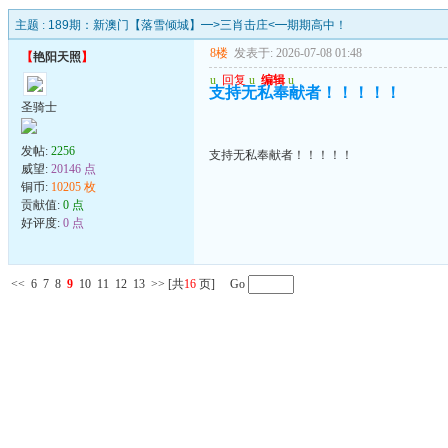
主题 :
189期：新澳门【落雪倾城】━>三肖击庄<━期期高中！
8楼
发表于: 2026-07-08 01:48
【
艳阳天照
】
u
回复
u
编辑
u
支持无私奉献者！！！！！
圣骑士
发帖:
2256
支持无私奉献者！！！！！
威望:
20146 点
铜币:
10205 枚
贡献值:
0 点
好评度:
0 点
<<
6
7
8
9
10
11
12
13
>>
[共
16
页] Go