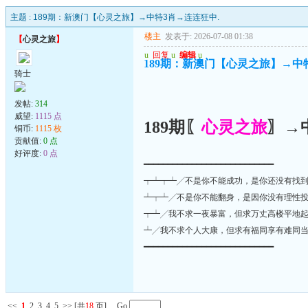
主题 :
189期：新澳门【心灵之旅】→中特3肖→连连狂中.
楼主
发表于: 2026-07-08 01:38
【
心灵之旅
】
u
回复
u
编辑
u
189期：新澳门【心灵之旅】→中
骑士
发帖:
314
威望:
1115 点
189期〖
心灵之旅
〗→
铜币:
1115 枚
贡献值:
0 点
好评度:
0 点
━━━━━━━━━━━━━━━━━━━━━━━━━━━
┯┷┯┷╱不是你不能成功，是你还没有找
┷┯┷╱不是你不能翻身，是因你没有理性
┯┷╱我不求一夜暴富，但求万丈高楼平地
┷╱我不求个人大康，但求有福同享有难同
━━━━━━━━━━━━━━━━━━━━━━━━━━━
<<
1
2
3
4
5
>>
[共
18
页] Go