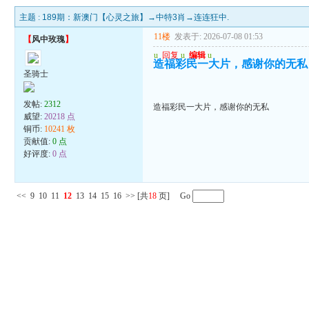
主题 :
189期：新澳门【心灵之旅】→中特3肖→连连狂中.
11楼
发表于: 2026-07-08 01:53
【
风中玫瑰
】
u
回复
u
编辑
u
造福彩民一大片，感谢你的无私
圣骑士
发帖:
2312
造福彩民一大片，感谢你的无私
威望:
20218 点
铜币:
10241 枚
贡献值:
0 点
好评度:
0 点
<<
9
10
11
12
13
14
15
16
>>
[共
18
页] Go