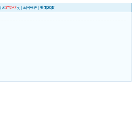
阅读
573037
次 |
返回列表
|
关闭本页