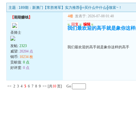
主题 :
189期：新澳门【常胜将军】实力推荐╬=买什么中什么╬致富~！
4楼
发表于: 2026-07-08 01:48
【
期期赚钱
】
u
回复
u
编辑
u
我们最欢迎的高手就是象你这样
圣骑士
发帖:
2323
我们最欢迎的高手就是象你这样的高手
威望:
20204 点
铜币:
10234 枚
贡献值:
0 点
好评度:
0 点
<<
2
3
4
5
6
7
8
9
>>
[共
10
页] Go