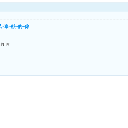
私~奉~献~的~你
~的~你