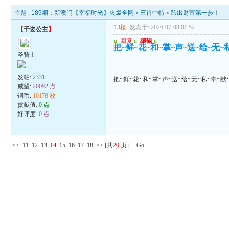
主题 :
189期：新澳门【幸福时光】火爆全网＜三肖中特＞跨出财富第一步！
13楼
发表于: 2026-07-08 01:52
【
千姿公主
】
u
回复
u
编辑
u
把~鲜~花~和~掌~声~送~给~无~
圣骑士
发帖:
2331
把~鲜~花~和~掌~声~送~给~无~私~奉~献
威望:
20092 点
铜币:
10178 枚
贡献值:
0 点
好评度:
0 点
<<
11
12
13
14
15
16
17
18
>>
[共
20
页] Go