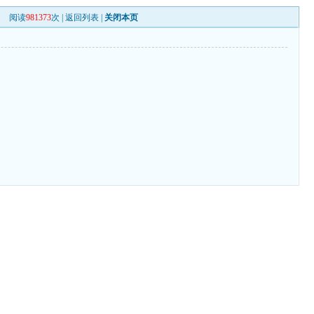
阅读
981373
次 |
返回列表
|
关闭本页