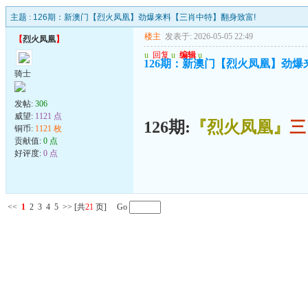
主题 :
126期：新澳门【烈火凤凰】劲爆来料【三肖中特】翻身致富!
楼主
发表于: 2026-05-05 22:49
【
烈火凤凰
】
u
回复
u
编辑
u
126期：新澳门【烈火凤凰】劲爆
骑士
发帖:
306
威望:
1121 点
126期:
『烈火凤凰』
三
铜币:
1121 枚
贡献值:
0 点
好评度:
0 点
<<
1
2
3
4
5
>>
[共
21
页] Go