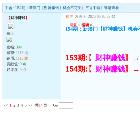
主题 :
154期：新澳门【财神赚钱】机会不可失〖三肖中特〗速进查看！
楼主
发表于: 2026-06-02 22:42
【
财神赚钱
】
u
回复
u
编辑
u
154期：新澳门【财神赚钱】机
骑士
发帖:
309
威望:
1113 点
153期:〖
财神赚钱
〗→
铜币:
1113 枚
贡献值:
0 点
154期:〖
财神赚钱
〗→
好评度:
0 点
<<
1
2
3
4
5
>>
[共
14
页] Go