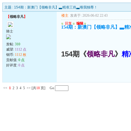
主题 :
154期：新澳门【领略非凡】▃精准三肖▃唯我独尊！
楼主
发表于: 2026-06-02 22:43
【
领略非凡
】
u
回复
u
编辑
u
154期：新澳门【领略非凡】▃
骑士
发帖:
310
威望:
1112 点
154期《
领略非凡
》
精
铜币:
1112 枚
贡献值:
0 点
好评度:
0 点
<<
1
2
3
4
5
>>
[共
18
页] Go